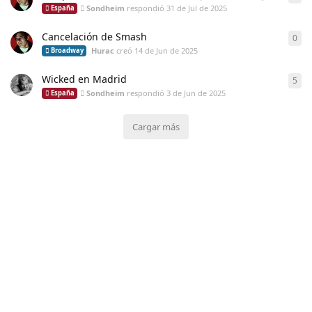
Sondheim
respondió
31 de Jul de 2025
España
Cancelación de Smash
0
0
re
Hurac
creó
14 de Jun de 2025
Broadway
Wicked en Madrid
5
5
re
Sondheim
respondió
3 de Jun de 2025
España
Cargar más