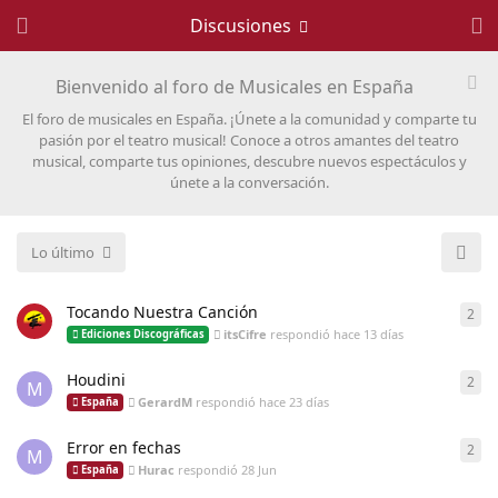
Discusiones
Bienvenido al foro de Musicales en España
El foro de musicales en España. ¡Únete a la comunidad y comparte tu
pasión por el teatro musical! Conoce a otros amantes del teatro
musical, comparte tus opiniones, descubre nuevos espectáculos y
únete a la conversación.
Lo último
Tocando Nuestra Canción
2
2
re
itsCifre
respondió
hace 13 días
Ediciones Discográficas
Houdini
2
2
re
M
GerardM
respondió
hace 23 días
España
Error en fechas
2
2
re
M
Hurac
respondió
28 Jun
España