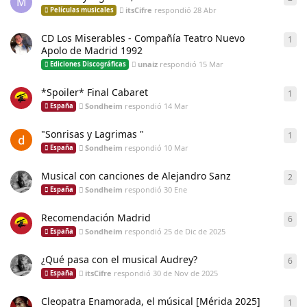
M
itsCifre
respondió
28 Abr
Películas musicales
CD Los Miserables - Compañía Teatro Nuevo
1
1
re
Apolo de Madrid 1992
unaiz
respondió
15 Mar
Ediciones Discográficas
*Spoiler* Final Cabaret
1
1
re
Sondheim
respondió
14 Mar
España
"Sonrisas y Lagrimas "
1
1
re
Sondheim
respondió
10 Mar
España
Musical con canciones de Alejandro Sanz
2
2
re
Sondheim
respondió
30 Ene
España
Recomendación Madrid
6
6
re
Sondheim
respondió
25 de Dic de 2025
España
¿Qué pasa con el musical Audrey?
6
6
re
itsCifre
respondió
30 de Nov de 2025
España
Cleopatra Enamorada, el músical [Mérida 2025]
1
1
re