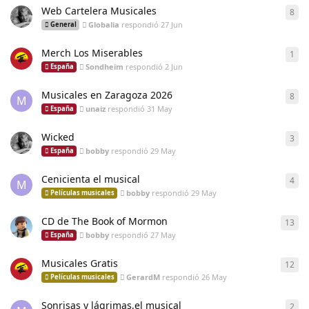
Web Cartelera Musicales
8
8
re
Globalia
respondió
27 Jun
General
Merch Los Miserables
1
1
re
Sondheim
respondió
2 Jun
España
Musicales en Zaragoza 2026
8
8
re
M
unaiz
respondió
31 May
España
Wicked
3
3
re
bobby
respondió
29 May
España
Cenicienta el musical
4
4
re
M
bobby
respondió
29 May
Películas musicales
CD de The Book of Mormon
13
13
r
bobby
respondió
27 May
España
Musicales Gratis
12
12
r
GerardM
respondió
26 May
Películas musicales
Sonrisas y lágrimas,el musical
2
2
re